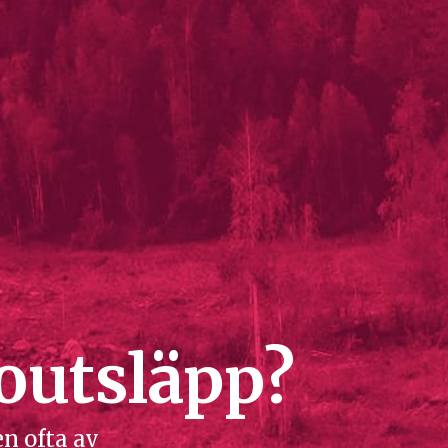
toutsläpp?
n ofta av